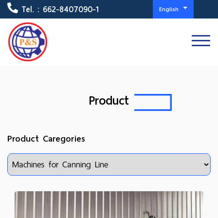
Tel. :
662-8407090-1
English
Product
Product Caregories